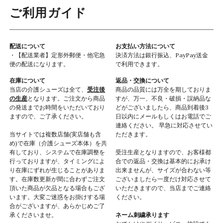
ご利用ガイド
配送について
お支払い方法について
・【配送業者】定形外郵便・他宅急
決済方法は銀行振込、PayPay送金
便の配送になります。
で利用できます。
在庫について
返品・交換について
当店の介護シューズは全て、
受注後
商品の品質には万全を期しておりま
の生産
となります。ご注文から商品
すが、万一、不良・破損・誤納品な
の発送までお時間をいただいており
どがございましたら、商品到着後3
ますので、ご了承ください。
日以内にメールもしくはお電話でご
連絡ください。 早急に対応させてい
当サイトでは複数店舗(実店舗も含
ただきます。
め)で在庫（介護シューズ本体）を共
有しており、システムで在庫調整を
受注生産となりますので、お客様都
行っておりますが、タイミングによ
合での返品・交換は基本的にお承け
り在庫にずれが生じることがありま
出来ませんが、サイズが合わない等
す。在庫数更新が間に合わずご注文
ございましたら一度だけ対応させて
頂いた商品が欠品となる場合もござ
いただきますので、当店までご連絡
います。大変ご迷惑をお掛けする場
ください。
合がございますが、あらかじめご了
承くださいませ。
ネーム刺繍承ります