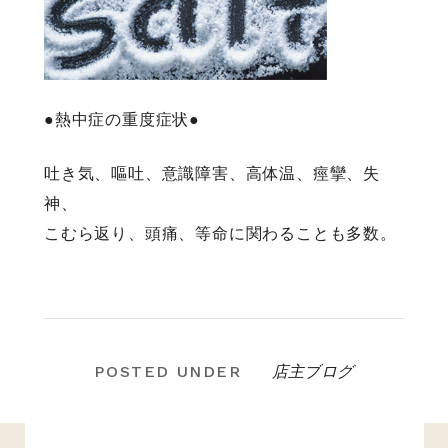
●熱中症の重度症状●
吐き気、嘔吐、意識障害、高体温、痙攣、失
神、
こむら返り、頭痛、等命に関わることも多数。
店主ブログ
POSTED UNDER
投