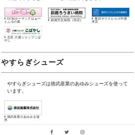
DCMホーマックはぁ〜
東武サウスヒルズ中標
釧路労災病院（売店)
とふるの森
津店
北見 介護ショップこば
やし
やすらぎシューズ
やすらぎシューズは徳武産業のあゆみシューズを使って
います。
徳武産業のあゆみを使
用
Facebook
Twitter
Instagram