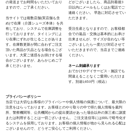
の発送までお時間をいただいており
どがございましたら、商品到着後3
ますので、ご了承ください。
日以内にメールもしくはお電話でご
連絡ください。 早急に対応させてい
当サイトでは複数店舗(実店舗も含
ただきます。
め)で在庫（介護シューズ本体）を共
有しており、システムで在庫調整を
受注生産となりますので、お客様都
行っておりますが、タイミングによ
合での返品・交換は基本的にお承け
り在庫にずれが生じることがありま
出来ませんが、サイズが合わない等
す。在庫数更新が間に合わずご注文
ございましたら一度だけ対応させて
頂いた商品が欠品となる場合もござ
いただきますので、当店までご連絡
います。大変ご迷惑をお掛けする場
ください。
合がございますが、あらかじめご了
承くださいませ。
ネーム刺繍承ります
おでかけやデイサービス・施設でも
間違えることなくご愛用いただけま
す。別途1,650円（税込）
プライバシーポリシー
当店では大切なお客様のプライバシーや個人情報の保護について、最大限の
注意をはらっております。お客様とのやり取りの中で得た個人情報を裁判
所、警察機関等、公共機関からの提出要請があった場合以外の第三者に譲渡
または利用することは一切ございません。 ご注文送信等にはSSLで暗号化す
るシステムを採用しております。お客様の個人情報が他から見られる心配は
ございませんので、どうぞご安心してご利用ください。