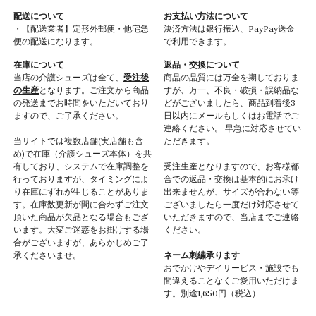
配送について
お支払い方法について
・【配送業者】定形外郵便・他宅急
決済方法は銀行振込、PayPay送金
便の配送になります。
で利用できます。
在庫について
返品・交換について
当店の介護シューズは全て、
受注後
商品の品質には万全を期しておりま
の生産
となります。ご注文から商品
すが、万一、不良・破損・誤納品な
の発送までお時間をいただいており
どがございましたら、商品到着後3
ますので、ご了承ください。
日以内にメールもしくはお電話でご
連絡ください。 早急に対応させてい
当サイトでは複数店舗(実店舗も含
ただきます。
め)で在庫（介護シューズ本体）を共
有しており、システムで在庫調整を
受注生産となりますので、お客様都
行っておりますが、タイミングによ
合での返品・交換は基本的にお承け
り在庫にずれが生じることがありま
出来ませんが、サイズが合わない等
す。在庫数更新が間に合わずご注文
ございましたら一度だけ対応させて
頂いた商品が欠品となる場合もござ
いただきますので、当店までご連絡
います。大変ご迷惑をお掛けする場
ください。
合がございますが、あらかじめご了
承くださいませ。
ネーム刺繍承ります
おでかけやデイサービス・施設でも
間違えることなくご愛用いただけま
す。別途1,650円（税込）