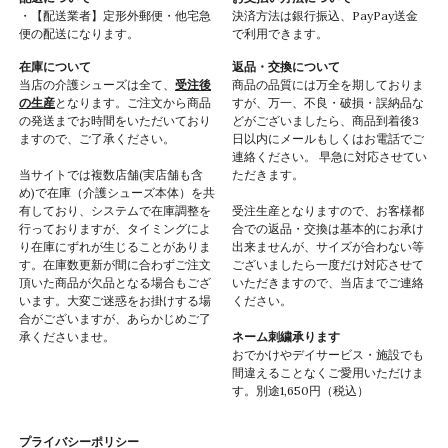
・【配送業者】定形外郵便・他宅急
決済方法は銀行振込、PayPay送金
便の配送になります。
で利用できます。
在庫について
返品・交換について
当店の介護シューズは全て、
受注後
商品の品質には万全を期しておりま
の生産
となります。ご注文から商品
すが、万一、不良・破損・誤納品な
の発送までお時間をいただいており
どがございましたら、商品到着後3
ますので、ご了承ください。
日以内にメールもしくはお電話でご
連絡ください。 早急に対応させてい
当サイトでは複数店舗(実店舗も含
ただきます。
め)で在庫（介護シューズ本体）を共
有しており、システムで在庫調整を
受注生産となりますので、お客様都
行っておりますが、タイミングによ
合での返品・交換は基本的にお承け
り在庫にずれが生じることがありま
出来ませんが、サイズが合わない等
す。在庫数更新が間に合わずご注文
ございましたら一度だけ対応させて
頂いた商品が欠品となる場合もござ
いただきますので、当店までご連絡
います。大変ご迷惑をお掛けする場
ください。
合がございますが、あらかじめご了
承くださいませ。
ネーム刺繍承ります
おでかけやデイサービス・施設でも
間違えることなくご愛用いただけま
す。別途1,650円（税込）
プライバシーポリシー