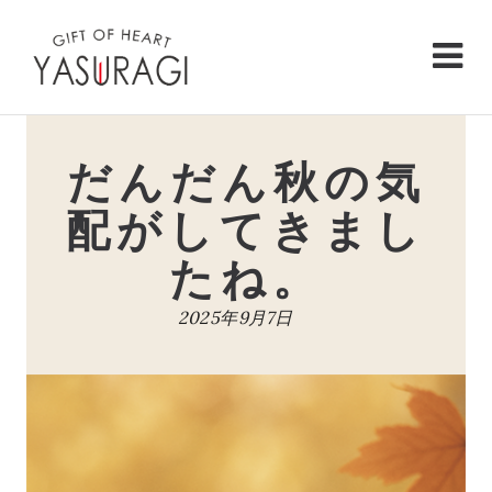
Skip
to
content
だんだん秋の気
配がしてきまし
たね。
2025年9月7日